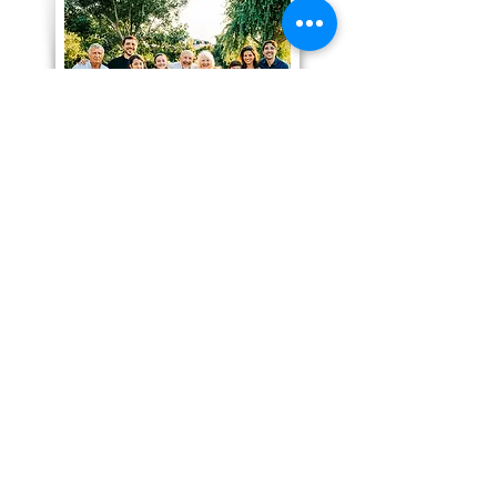
Ser ciudadano de los
Estados Unidos
Representamos a clientes en
solicitudes y entrevistas de
naturalización y ayudamos a
los padres a obtener prueba de
ciudadanía estadounidense